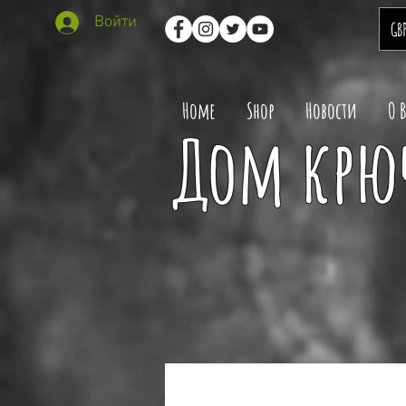
Войти
GB
Home
Shop
Новости
О 
Дом крюч