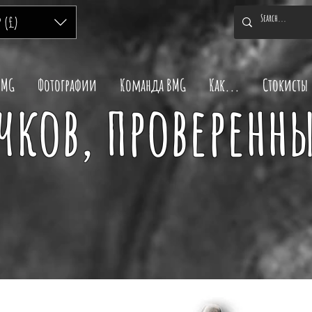
P (£)
BMG
Фотографии
Команда BMG
Как...
Стокисты
ков, проверенны