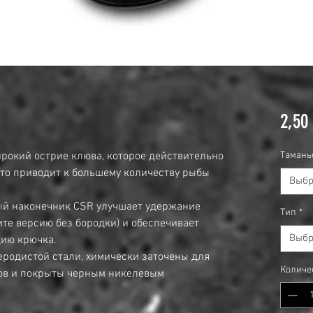
2,50
широкий острие клюва, которое действительно
Тамань
что приводит к большему количеству рыбы
Выбр
ый наконечник CSR улучшает удержание
Тип
*
ите версию без бородки) и обеспечивает
Выбр
ию крючка.
еродистой стали, химически заточены для
Количе
цов и покрыты черным никелевым