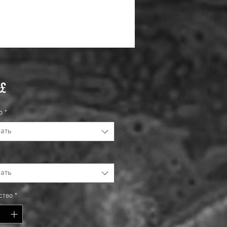
Цена
 £
о
*
ать
ать
ство
*