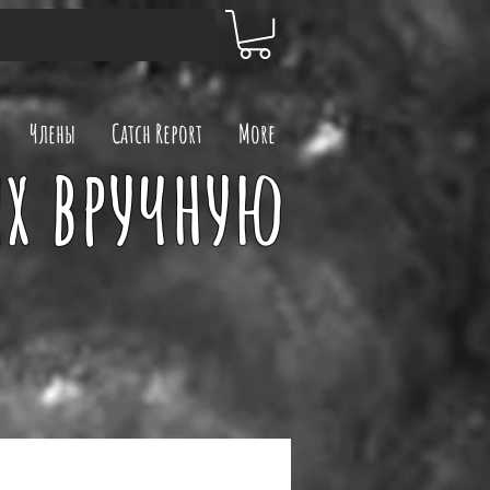
Члены
Catch Report
More
х вручную