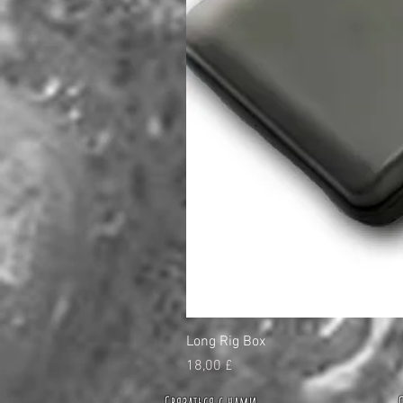
Long Rig Box
Цена
18,00 £
Связаться с нами