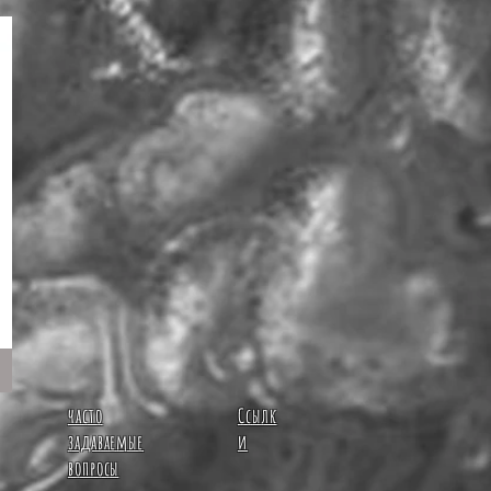
часто
Ссылк
задаваемые
и
вопросы