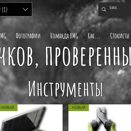
P (£)
BMG
Фотографии
Команда BMG
Как...
Стокисты
ков, проверенны
Инструменты
НОВЫЙ
НОВЫЙ