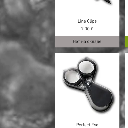
Line Clips
Цена
7,00 £
Нет на складе
Perfect Eye