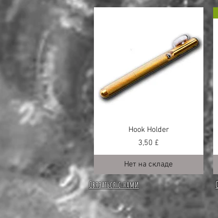
Hook Holder
Цена
3,50 £
Нет на складе
Связаться с нами