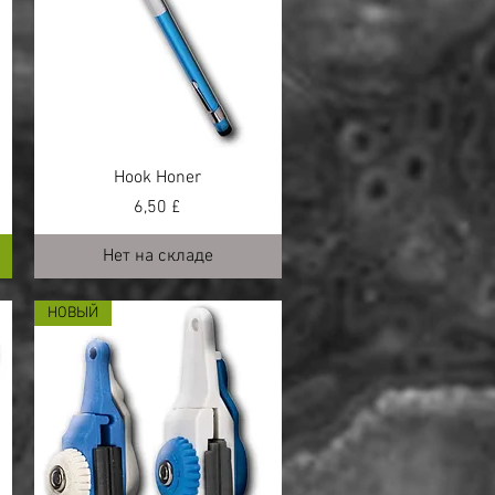
Hook Honer
Цена
6,50 £
Нет на складе
НОВЫЙ