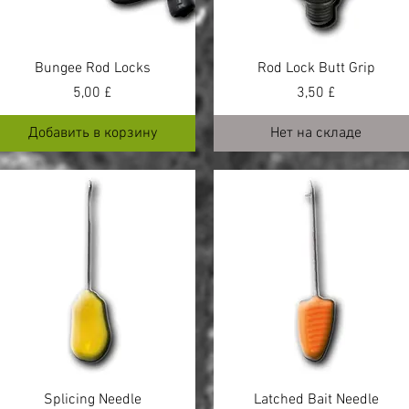
Bungee Rod Locks
Rod Lock Butt Grip
Цена
Цена
5,00 £
3,50 £
Добавить в корзину
Нет на складе
Splicing Needle
Latched Bait Needle