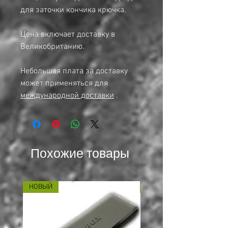
для заточки кончика крючка.
Цена включает доставку в
Великобританию.
Небольшая плата за доставку
может применяться для
международной доставки
.
Похожие товары
НОВЫЙ
НОВЫЙ