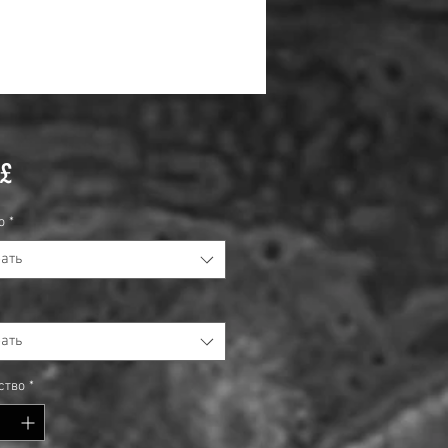
Цена
 £
о
*
ать
ать
ство
*