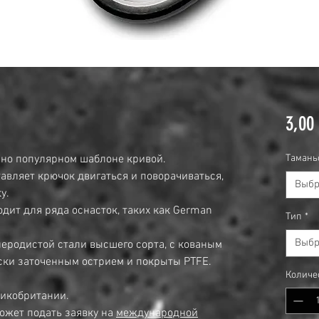
3,00
нно популярном шаблоне кривой.
Тамань
авляет крючок двигаться и поворачиваться,
Выбр
у.
дит для ряда оснасток, таких как German
Тип
*
Выбр
леродистой стали высшего сорта, с кованым
ески заточенным острием и покрыты PTFE.
Количе
ликобритании.
ожет подать заявку на
международной