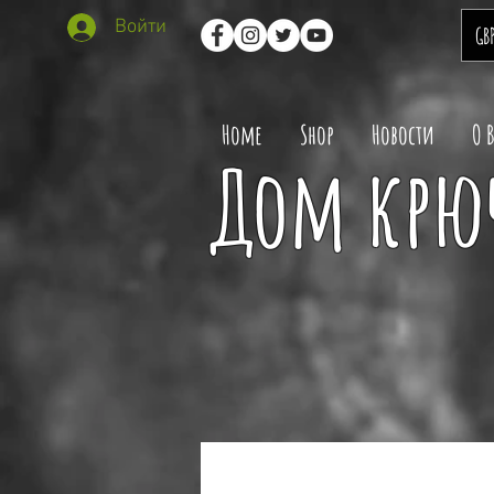
Войти
GB
Home
Shop
Новости
О 
Дом крюч