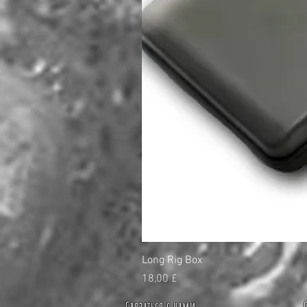
Long Rig Box
Цена
18,00 £
Связаться с нами