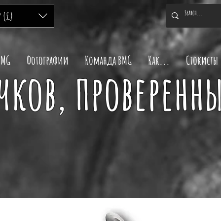
P (£)
BMG
Фотографии
Команда BMG
Как...
Стокисты
ков, проверенны