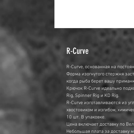
R-Curve
R-Curve, основанная на постоя
Форма изогнутого стержня заст
когда рыба берет вашу приманк
Крючок R-Curve идеально подхо
Rig, Spinner Rig и KD Rig.
R-Curve изготавливаются из уг
хвостовиком и изгибом, химич
10 шт. В упаковке.
Цена включает доставку по Ве
Небольшая плата за доставку м