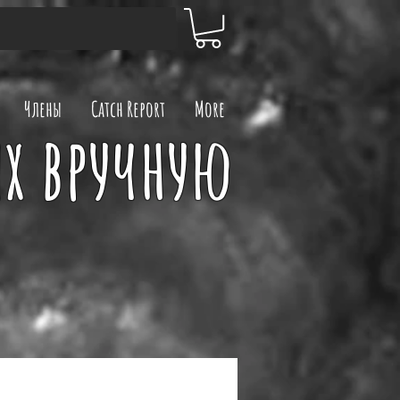
Члены
Catch Report
More
х вручную