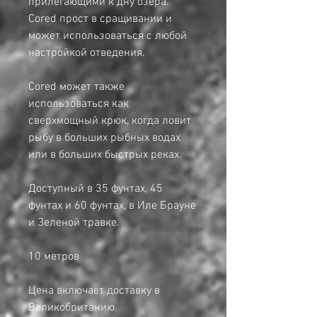
прилегающими к дну озера.
Cored прост в сращивании и
может использоваться с любой
настройкой отведения.
Cored может также
использоваться как
сверхмощный крюк, когда ловит
рыбу в больших рыбных водах
или в больших быстрых реках.
Доступный в 35 фунтах, 45
фунтах и 60 фунтах, в Иле Брауне
и Зеленой травке.
10 метров
Цена включает доставку в
Великобританию.