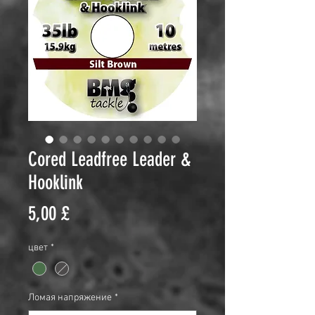
Cored Leadfree Leader &
Hooklink
Цена
5,00 £
цвет
*
Ломая напряжение
*